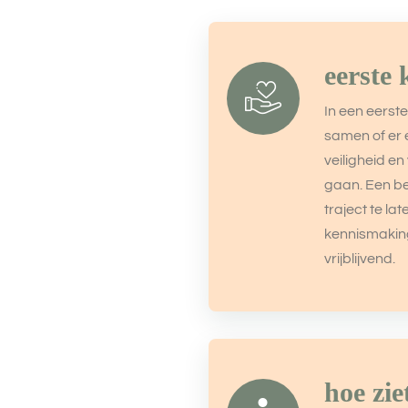
eerste
In een eerst
samen of er e
veiligheid e
gaan. Een b
traject te la
kennismaking
vrijblijvend.
hoe zie