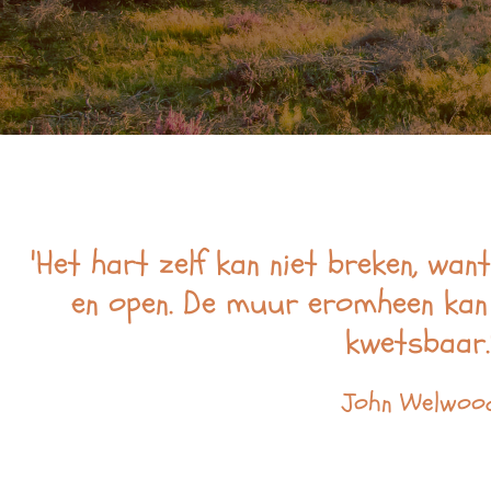
'Het hart zelf kan niet breken, wan
en open. De muur eromheen kan
kwetsbaar.
John Welwoo