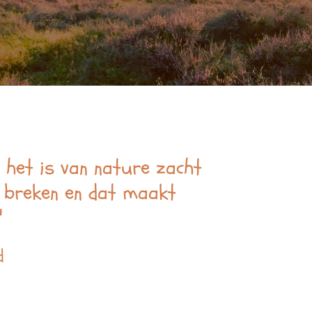
t het is van nature zacht
 breken en dat maakt
'
d