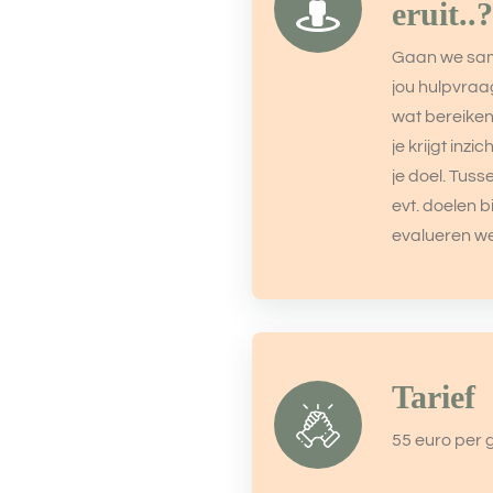
eruit..?
Gaan we sam
jou hulpvraag
wat bereiken
je krijgt inz
je doel. Tus
evt. doelen b
evalueren we 
Tarief
55 euro per 